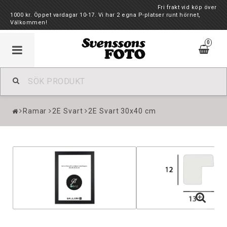
Fri frakt vid köp över
1000 kr. Öppet vardagar 10-17. Vi har 2 egna P-platser runt hörnet,
Välkommen!
0
Ramar
2E Svart
2E Svart 30x40 cm