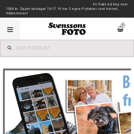
Fri frakt vid köp över
1000 kr. Öppet vardagar 10-17. Vi har 2 egna P-platser runt hörnet,
Välkommen!
0