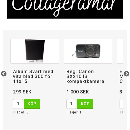
Album Svart med
Beg. Canon
Esc
vita blad 300 för
SX210 IS
Mini
11x15
kompaktkamera
Cam
299 SEK
1 000 SEK
399
KÖP
KÖP
I lager: 5
I lager: 1
I lage