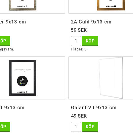
ver 9x13 cm
2A Guld 9x13 cm
59 SEK
KÖP
KÖP
ngsvara.
I lager: 5
rt 9x13 cm
Galant Vit 9x13 cm
49 SEK
KÖP
KÖP