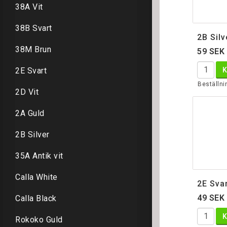
38A Vit
38B Svart
2B Sil
38M Brun
59 SEK
2E Svart
Beställni
2D Vit
2A Guld
2B Silver
35A Antik vit
Calla White
2E Sva
49 SEK
Calla Black
Rokoko Guld