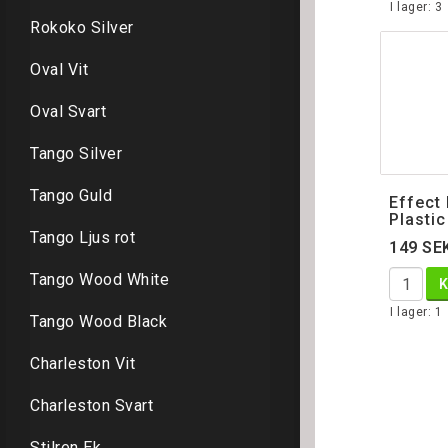
I lager: 3
Rokoko Silver
Oval Vit
Oval Svart
Tango Silver
Tango Guld
Effect
Plastic
Tango Ljus rot
149 SE
Tango Wood White
I lager: 1
Tango Wood Black
Charleston Vit
Charleston Svart
Stilren Ek