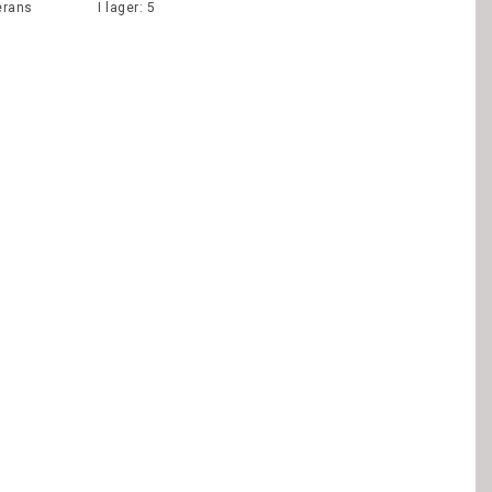
erans
I lager: 5