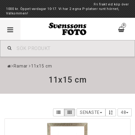
Fri frakt vid köp över
1000 kr. Öppet vardagar 10-17. Vi har 2 egna P-platser runt hörnet,
Välkommen!
0
Ramar
11x15 cm
11x15 cm
SENASTE
48