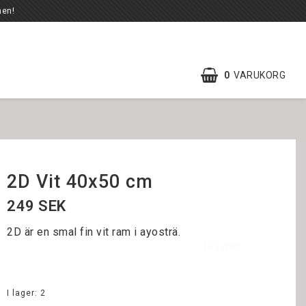
en!
0
VARUKORG
2D Vit 40x50 cm
249 SEK
2D är en smal fin vit ram i ayosträ.
Läs mer...
I lager: 2