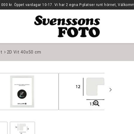
10-17. Vi har 2 egna P-platser runt hörnet, Välkomm
it
2D Vit 40x50 cm