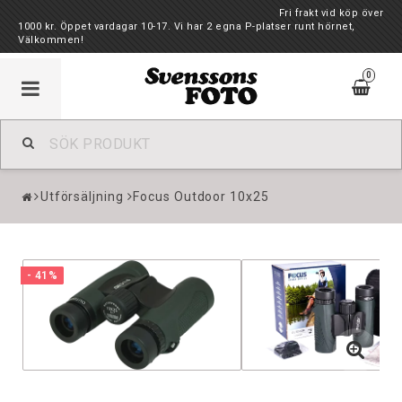
Fri frakt vid köp över
1000 kr. Öppet vardagar 10-17. Vi har 2 egna P-platser runt hörnet,
Välkommen!
0
Utförsäljning
Focus Outdoor 10x25
- 41%