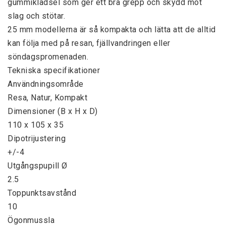
gummiklädsel som ger ett bra grepp och skydd mot 
slag och stötar.

25 mm modellerna är så kompakta och lätta att de alltid 
kan följa med på resan, fjällvandringen eller 
söndagspromenaden.

Tekniska specifikationer

Användningsområde

Resa, Natur, Kompakt

Dimensioner (B x H x D)

110 x 105 x 35

Dipotrijustering

+/-4

Utgångspupill Ø

2.5

Toppunktsavstånd

10

Ögonmussla
