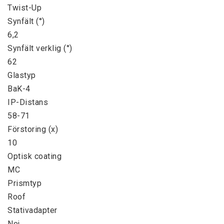
Twist-Up

Synfält (°)

6,2

Synfält verklig (°)

62

Glastyp

BaK-4

IP-Distans

58-71

Förstoring (x)

10

Optisk coating

MC

Prismtyp

Roof

Stativadapter

Nej
