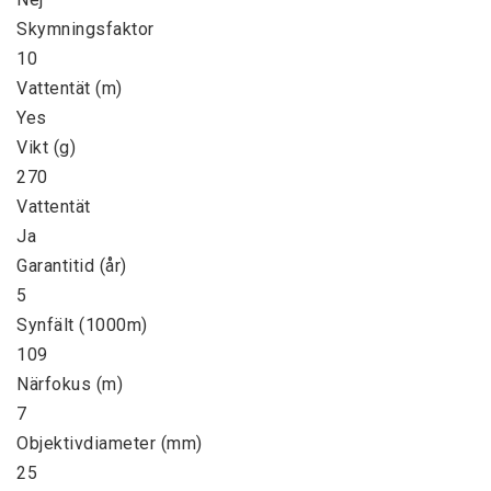
Skymningsfaktor

10

Vattentät (m)

Yes

Vikt (g)

270

Vattentät

Ja

Garantitid (år)

5

Synfält (1000m)

109

Närfokus (m)

7

Objektivdiameter (mm)

25