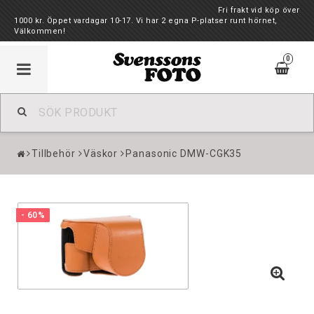
Fri frakt vid köp över
1000 kr. Öppet vardagar 10-17. Vi har 2 egna P-platser runt hörnet,
Välkommen!
0
Tillbehör
Väskor
Panasonic DMW-CGK35
- 60%