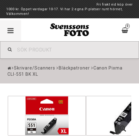
Fri frakt vid köp över
1000 kr. Öppet vardagar 10-17. Vi har 2 egna P-platser runt hörnet,
Välkommen!
0
Skrivare/Scanners
Bläckpatroner
Canon Pixma
CLI-551 BK XL