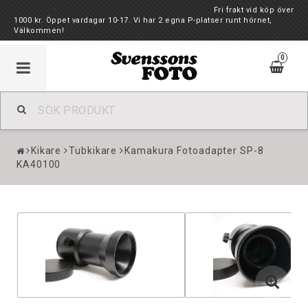
Fri frakt vid köp över
1000 kr. Öppet vardagar 10-17. Vi har 2 egna P-platser runt hörnet,
Välkommen!
0
Kikare
Tubkikare
Kamakura Fotoadapter SP-8
KA40100