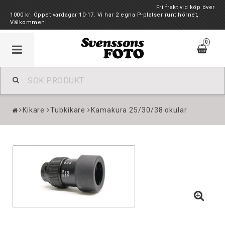
Fri frakt vid köp över
1000 kr. Öppet vardagar 10-17. Vi har 2 egna P-platser runt hörnet,
Välkommen!
0
Kikare
Tubkikare
Kamakura 25/30/38 okular