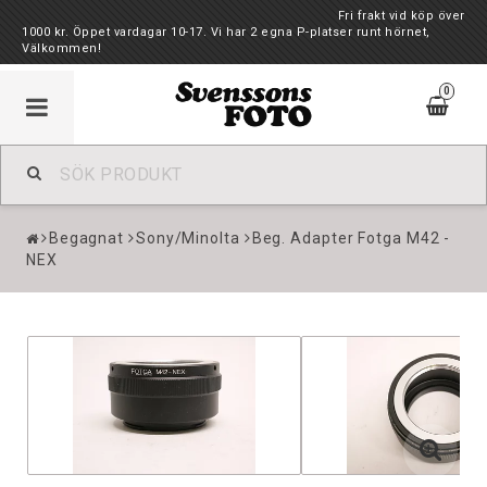
Fri frakt vid köp över
1000 kr. Öppet vardagar 10-17. Vi har 2 egna P-platser runt hörnet,
Välkommen!
0
Begagnat
Sony/Minolta
Beg. Adapter Fotga M42 -
NEX