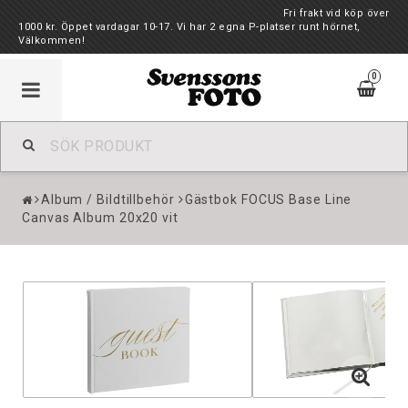
Fri frakt vid köp över
1000 kr. Öppet vardagar 10-17. Vi har 2 egna P-platser runt hörnet,
Välkommen!
0
Album / Bildtillbehör
Gästbok FOCUS Base Line
Canvas Album 20x20 vit